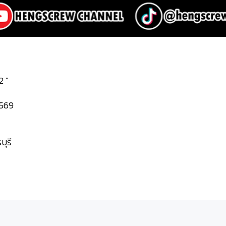
2 "
2569
บุรี