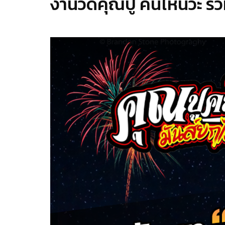
งานวัดคุณปู คนไหนวะ รวม