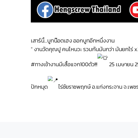
เสาร์นี้...บูทน๊อตเฮง ออกบูทอีกหนึ่งงาน
" งานวัดคุณปู คนไหนวะ รวมกันมันกว่า มันยกไร่ x
#ทางเข้างานมีเสื้อแจก100ตัว
!!!
25 เมษายน 
ปักหมุด
ไร่ชัยราชพฤกษ์ อ.แก่งกระจาน จ.เพชร