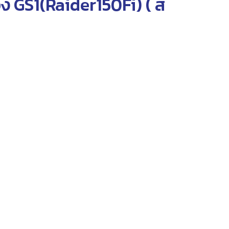
อง GS1(Raider150Fi) (
สี