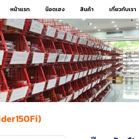
หน้าแรก
น๊อตเฮง
สินค้า
เกี่ยวกับเรา
ider150Fi)