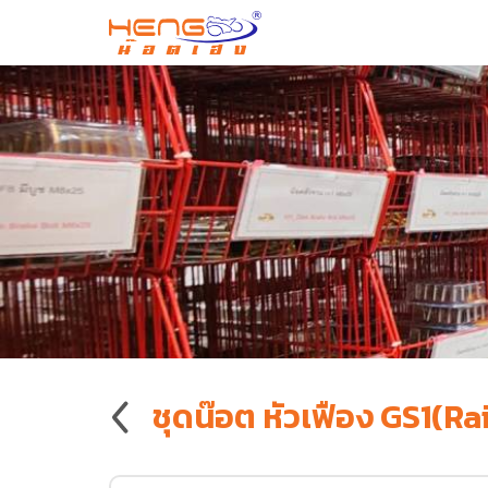
ชุดน๊อต หัวเฟือง GS1(Ra