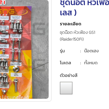
ชุดน๊อต หัวเฟื
เลส
)
รายละเอียด
ชุดน๊อต หัวเฟือง GS1
(Raider150Fi)
รุ่น
:
น๊อตเฮง
โมเดล
:
ทั้งหมด
ตัวอย่างสี