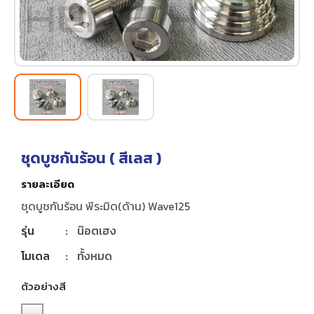
ชุดบูชกันร้อน (
สีเลส
)
รายละเอียด
ชุดบูชกันร้อน พีระมิด(ด้าน) Wave125
รุ่น
:
น๊อตเฮง
โมเดล
:
ทั้งหมด
ตัวอย่างสี