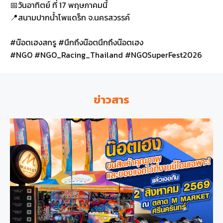
📅วันอาทิตย์ ที่ 17 พฤษภาคมนี้
📍สนามปากน้ำโพแดร็ก จ.นครสวรรค์
#น๊อตเฮงสกรู #นึกถึงน๊อตนึกถึงน๊อตเฮง
#NGO #NGO_Racing_Thailand #NGOSuperFest2026
ข่าวสาร