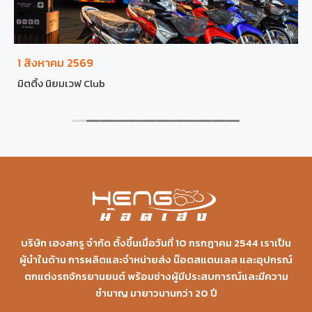
1 สิงหาคม 2569
มิตติ้ง นิยมเวฟ Club
บริษัท เฮงสกรู จำกัด ตั้งขึ้นเมื่อวันที่ 10 กรกฎาคม 2544 เราเป็น
ผู้นำในด้าน การผลิตและจำหน่ายส่ง น๊อตสแตนเลส และอุปกรณ์
ตกแต่งรถจักรยานยนต์ พร้อมช่างผู้มีประสบการณ์และมีความ
ชำนาญ มายาวนานกว่า 20 ปี