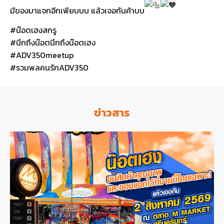
มีของมาแจกอีกเพียบบบ แล้วเจอกันค้าบบ
#น๊อตเฮงสกรู
#นึกถึงน๊อตนึกถึงน๊อตเฮง
#ADV350meetup
#รวมพลคนรักADV350
ข่าวสาร